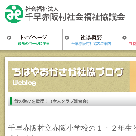
昔の遊びを伝授！（老人クラブ連合会）
千早赤阪村立赤阪小学校の１・２年生