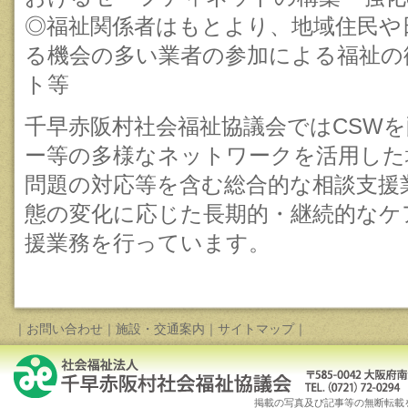
◎福祉関係者はもとより、地域住民や
る機会の多い業者の参加による福祉の
ト等
千早赤阪村社会福祉協議会ではCSW
ー等の多様なネットワークを活用した
問題の対応等を含む総合的な相談支援
態の変化に応じた長期的・継続的なケ
援業務を行っています。
｜
お問い合わせ
｜
施設・交通案内
｜
サイトマップ
｜
掲載の写真及び記事等の無断転載を禁じます。Copy