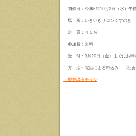
開催日：令和6年10月2日（水）午後1
場 所：いきいきサロンくすのき
定 員：４０名
参加費：無料
受 付：9月20日（金）までにお申
方 法：電話による申込み （社会
歴史講座チラシ