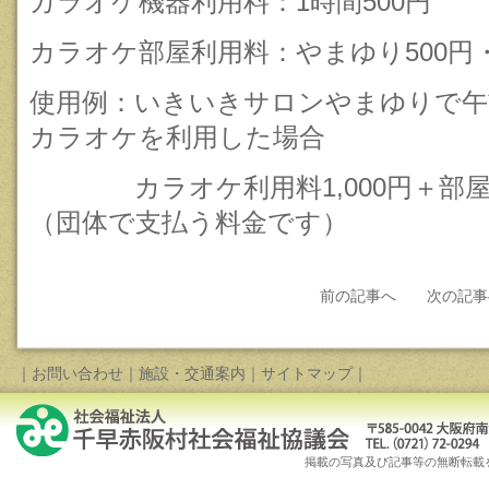
カラオケ機器利用料：1時間500円
カラオケ部屋利用料：やまゆり500円・
使用例：いきいきサロンやまゆりで午前9
カラオケを利用した場合
カラオケ利用料1,000円＋部屋利用料
（団体で支払う料金です）
前の記事へ
次の記事
｜
お問い合わせ
｜
施設・交通案内
｜
サイトマップ
｜
掲載の写真及び記事等の無断転載を禁じます。Copy