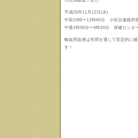
◎次回献血予定◎
平成26年11月12日(水)
午前10時〜11時45分 小吹台連絡所
午後1時30分〜4時30分 保健センタ
輸血用血液は年間を通じて安定的に確
す！