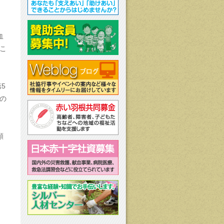
血
こ
5
の
願